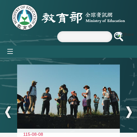
跳到主要內容區塊
mobile_menu
:::
11
115-08-08