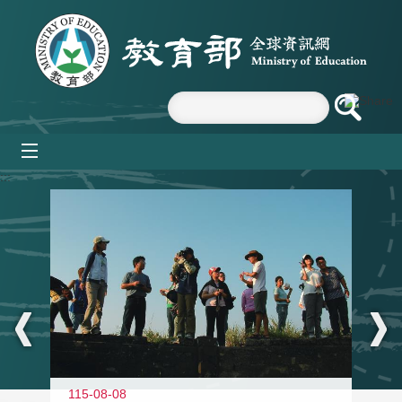
跳到主要內容區塊
mobile_menu
:::
11
115-08-08