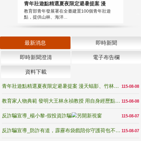
教
青年壯遊點精選夏夜限定避暑提案 漫
在
教育部青年發展署在全臺建置100個青年壯遊
譽
點，提供山林、海洋...
最新消息
即時新聞
即時新聞澄清
電子布告欄
資料下載
青年壯遊點精選夏夜限定避暑提案 漫天蝠影、竹林尋蛙、茶香夜觀 邀青年暮色出發
115-08-08
教育家人物典範 發明大王林永禎教授 用自身經歷點亮學生的路
115-08-08
反詐騙宣導_楊小黎-假投資詐騙
115-08-07
反詐騙宣導_防詐有道，霹靂布袋戲陪你守護荷包不受騙
115-08-07