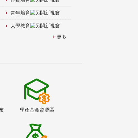
青年培育
大學教育
更多
布
學產基金資源區