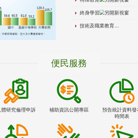
終身學習
技術及職業教育
便民服務
人體研究倫理申訴
補助資訊公開專區
預告統計資料發
時間表