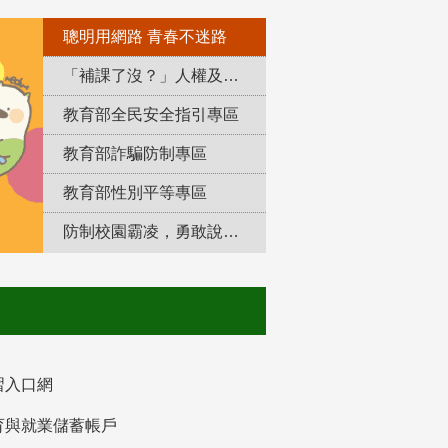
聰明用網路 青春不迷路
「補課了沒？」人權及轉型正義教育專區
教育部全民安全指引專區
教育部詐騙防制專區
教育部性別平等專區
防制校園霸凌，勇敢說出來！
習入口網
育與就業儲蓄帳戶