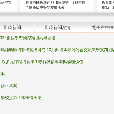
高雄展覽
教育部國教署於8月5日舉辦「115年度
教育部
全國高級中等學校廉潔教...
推動「藝
即時新聞
即時新聞澄清
電子布告欄
2026數位學習國際論壇高雄登場
碼補助師培教學實踐研究 10月師培國際研討會交流教學實踐經
 以多元課程培養學生瞭解誠信專業與倫理價值
草案
》修正草案
日學校接力「棒棒傳美感」