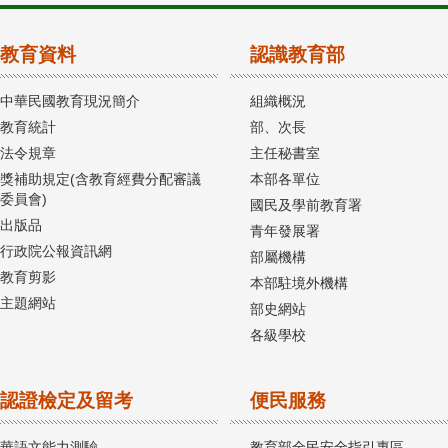
教育資料
認識教育部
中華民國教育現況簡介
組織概況
教育統計
部、次長
法令規章
主任秘書室
獎補助規定(含教育經費分配審議
本部各單位
委員會)
國民及學前教育署
出版品
青年發展署
行政院公報資訊網
部屬機構
教育剪影
本部駐境外機構
主題網站
部史網站
各級學校
認證檢定及留考
便民服務
華語文能力測驗
教育部全民安全指引專區