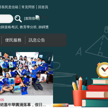
部長民意信箱
常見問答
回首頁
進階搜尋
教師資格考試
教育學分班
師鐸獎
便民服務
訊息公告
-05
學校藝術嘉年華圓滿落幕，假日學校接