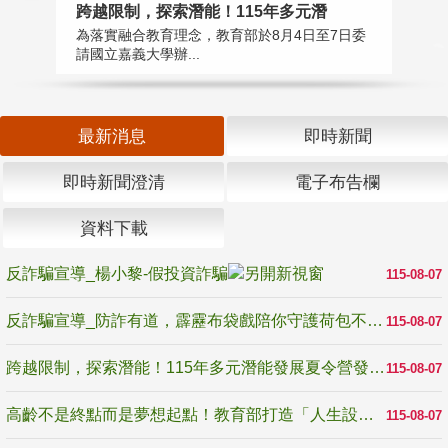
高
跨越限制，探索潛能！115年多元潛
教
為落實融合教育理念，教育部於8月4日至7日委
博
請國立嘉義大學辦...
最新消息
即時新聞
即時新聞澄清
電子布告欄
資料下載
反詐騙宣導_楊小黎-假投資詐騙
115-08-07
反詐騙宣導_防詐有道，霹靂布袋戲陪你守護荷包不受騙
115-08-07
跨越限制，探索潛能！115年多元潛能發展夏令營發掘生命無限可能
115-08-07
高齡不是終點而是夢想起點！教育部打造「人生設計夢工場」 參展第3屆高齡健康產業博覽會
115-08-07