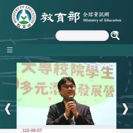
跳到主要內容區塊
mobile_menu
:::
11
115-08-07