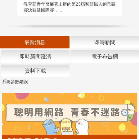
匯
教育部青年發展署主辦的第23屆智慧鐵人創意競
賽決賽暨國際賽，...
教
「
最新消息
即時新聞
即時新聞澄清
電子布告欄
資料下載
系統參數錯誤