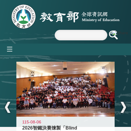
跳到主要內容區塊
mobile_menu
:::
115-08-06
2026智鐵決賽煉製「Blind
11