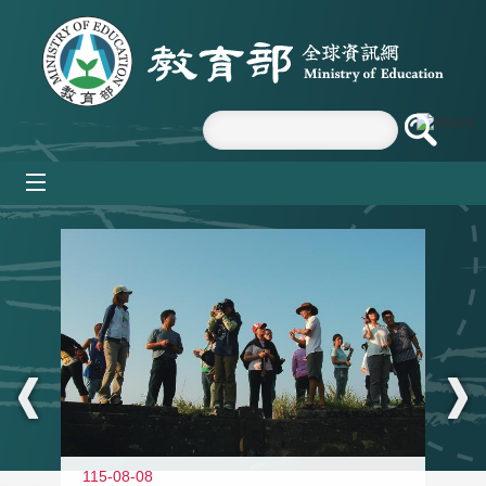
跳到主要內容區塊
mobile_menu
:::
11
115-08-08