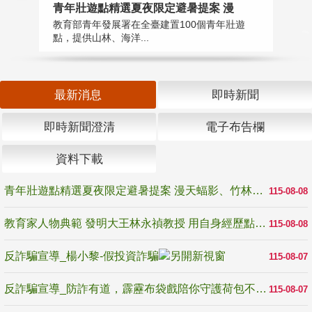
教
青年壯遊點精選夏夜限定避暑提案 漫
在
教育部青年發展署在全臺建置100個青年壯遊
譽
點，提供山林、海洋...
最新消息
即時新聞
即時新聞澄清
電子布告欄
資料下載
青年壯遊點精選夏夜限定避暑提案 漫天蝠影、竹林尋蛙、茶香夜觀 邀青年暮色出發
115-08-08
教育家人物典範 發明大王林永禎教授 用自身經歷點亮學生的路
115-08-08
反詐騙宣導_楊小黎-假投資詐騙
115-08-07
反詐騙宣導_防詐有道，霹靂布袋戲陪你守護荷包不受騙
115-08-07