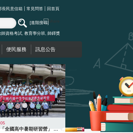
部長民意信箱
常見問答
回首頁
進階搜尋
教師資格考試
教育學分班
師鐸獎
便民服務
訊息公告
-05
國教署「全國高中暑期研習營」 以多