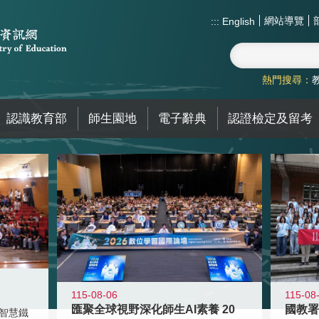
網站導覽
:::
English
熱門搜尋：
認識教育部
師生園地
電子辭典
認證檢定及留考
115-08-06
115-08
匯聚全球視野深化師生AI素養 20
智慧鐵