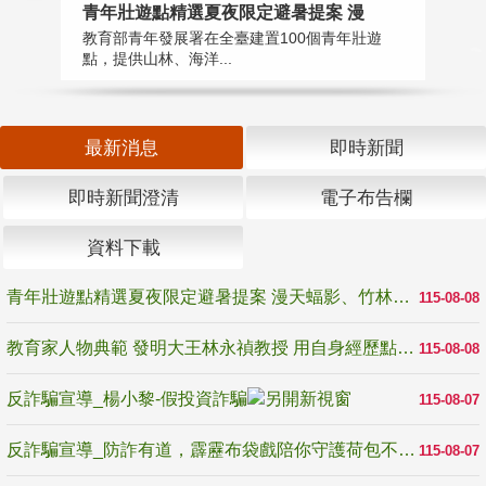
教
青年壯遊點精選夏夜限定避暑提案 漫
在
教育部青年發展署在全臺建置100個青年壯遊
譽
點，提供山林、海洋...
最新消息
即時新聞
即時新聞澄清
電子布告欄
資料下載
青年壯遊點精選夏夜限定避暑提案 漫天蝠影、竹林尋蛙、茶香夜觀 邀青年暮色出發
115-08-08
教育家人物典範 發明大王林永禎教授 用自身經歷點亮學生的路
115-08-08
反詐騙宣導_楊小黎-假投資詐騙
115-08-07
反詐騙宣導_防詐有道，霹靂布袋戲陪你守護荷包不受騙
115-08-07