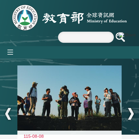
跳到主要內容區塊
mobile_menu
:::
11
115-08-08