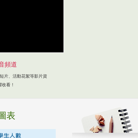
音頻道
短片、活動花絮等影片資
躍收看！
圖表