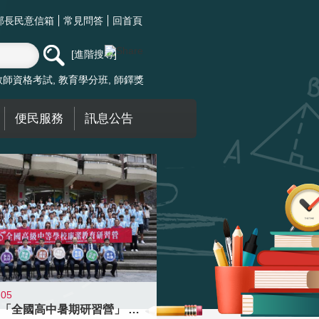
部長民意信箱
常見問答
回首頁
進階搜尋
教師資格考試
教育學分班
師鐸獎
便民服務
訊息公告
-05
國教署「全國高中暑期研習營」 以多