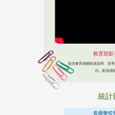
教育部影
提供教育相關政策說明、宣導
訊，歡迎踴
統計