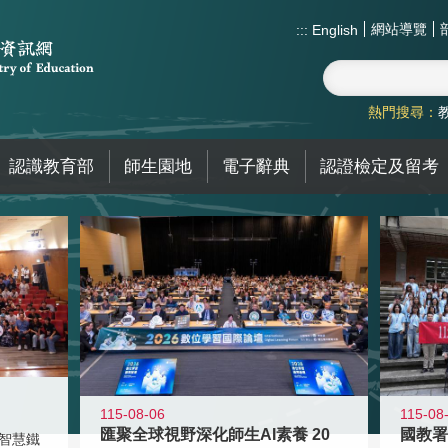
網站導覽
:::
English
熱門搜尋：
認識教育部
師生園地
電子辭典
認證檢定及留考
115-08-06
115-08
匯聚全球視野深化師生AI素養 20
智慧鐵