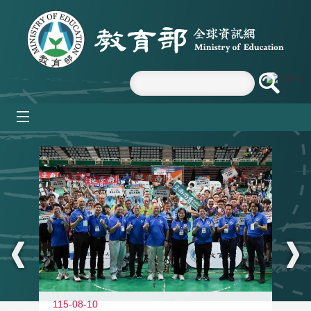
跳到主要內容區塊
mobile_menu
:::
115-08-10
11