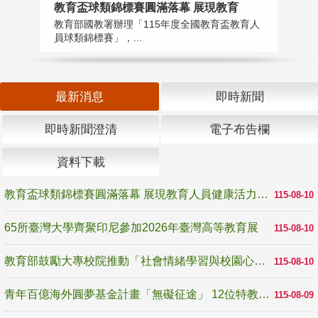
教育盃球類錦標賽圓滿落幕 展現教育
6
教育部國教署辦理「115年度全國教育盃教育人
「
員球類錦標賽」，...
首
最新消息
即時新聞
即時新聞澄清
電子布告欄
資料下載
教育盃球類錦標賽圓滿落幕 展現教育人員健康活力與團隊精神
115-08-10
65所臺灣大學齊聚印尼參加2026年臺灣高等教育展
115-08-10
教育部鼓勵大專校院推動「社會情緒學習與校園心理健康促進計畫」 培育校園「心」韌性
115-08-10
青年百億海外圓夢基金計畫「無礙征途」 12位特教與弱勢青年勇闖西班牙 跨越感官限制見證生命蛻變
115-08-09