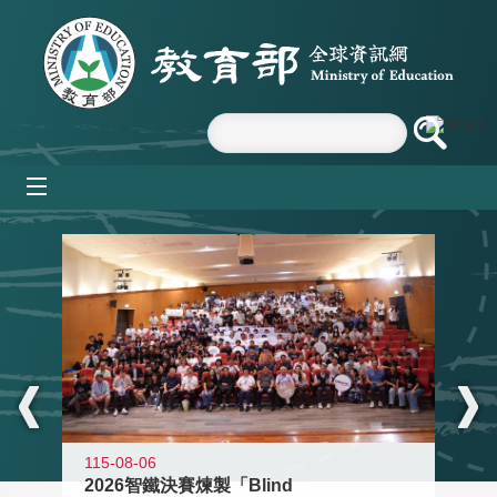
跳到主要內容區塊
mobile_menu
:::
115-08-06
2026智鐵決賽煉製「Blind
11