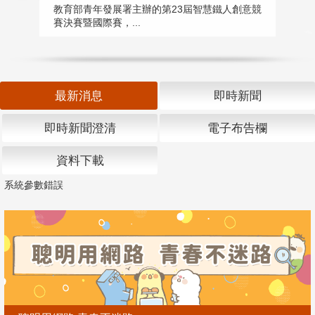
匯
教育部青年發展署主辦的第23屆智慧鐵人創意競
賽決賽暨國際賽，...
教
「
最新消息
即時新聞
即時新聞澄清
電子布告欄
資料下載
系統參數錯誤