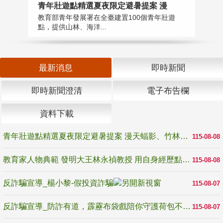
教
青年壯遊點精選夏夜限定避暑提案 漫
在
教育部青年發展署在全臺建置100個青年壯遊
譽
點，提供山林、海洋...
最新消息
即時新聞
即時新聞澄清
電子布告欄
資料下載
青年壯遊點精選夏夜限定避暑提案 漫天蝠影、竹林尋蛙、茶香夜觀 邀青年暮色出發
115-08-08
教育家人物典範 發明大王林永禎教授 用自身經歷點亮學生的路
115-08-08
反詐騙宣導_楊小黎-假投資詐騙
115-08-07
反詐騙宣導_防詐有道，霹靂布袋戲陪你守護荷包不受騙
115-08-07