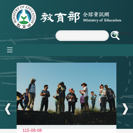
跳到主要內容區塊
mobile_menu
:::
11
115-08-08