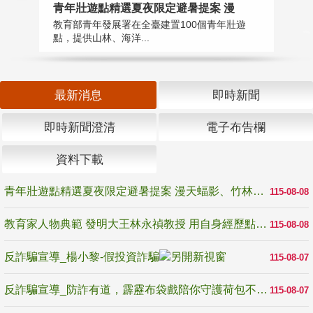
教
青年壯遊點精選夏夜限定避暑提案 漫
在
教育部青年發展署在全臺建置100個青年壯遊
譽
點，提供山林、海洋...
最新消息
即時新聞
即時新聞澄清
電子布告欄
資料下載
青年壯遊點精選夏夜限定避暑提案 漫天蝠影、竹林尋蛙、茶香夜觀 邀青年暮色出發
115-08-08
教育家人物典範 發明大王林永禎教授 用自身經歷點亮學生的路
115-08-08
反詐騙宣導_楊小黎-假投資詐騙
115-08-07
反詐騙宣導_防詐有道，霹靂布袋戲陪你守護荷包不受騙
115-08-07