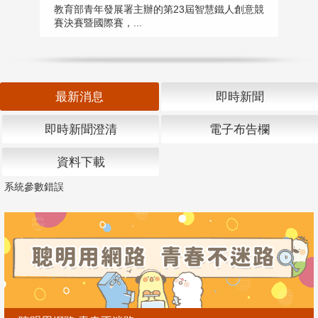
匯
教育部青年發展署主辦的第23屆智慧鐵人創意競
賽決賽暨國際賽，...
教
「
最新消息
即時新聞
即時新聞澄清
電子布告欄
資料下載
系統參數錯誤