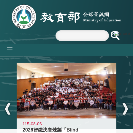
跳到主要內容區塊
mobile_menu
:::
115-08-06
2026智鐵決賽煉製「Blind
11