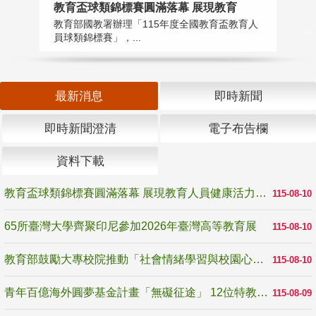
教育盃球類錦標賽圓滿落幕 展現教育
6
教育部國教署辦理「115年度全國教育盃教育人
「
員球類錦標賽」，...
首
最新消息
即時新聞
即時新聞澄清
電子布告欄
資料下載
教育盃球類錦標賽圓滿落幕 展現教育人員健康活力與團隊精神
115-08-10
65所臺灣大學齊聚印尼參加2026年臺灣高等教育展
115-08-10
教育部鼓勵大專校院推動「社會情緒學習與校園心理健康促進計畫」 培育校園「心」韌性
115-08-10
青年百億海外圓夢基金計畫「無礙征途」 12位特教與弱勢青年勇闖西班牙 跨越感官限制見證生命蛻變
115-08-09