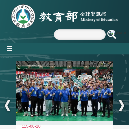
跳到主要內容區塊
mobile_menu
:::
115-08-10
11