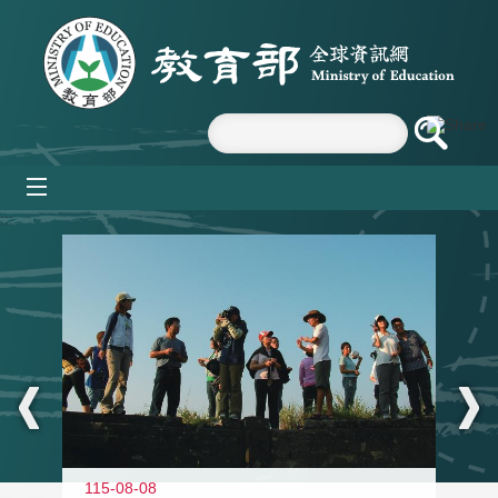
跳到主要內容區塊
mobile_menu
:::
11
115-08-08