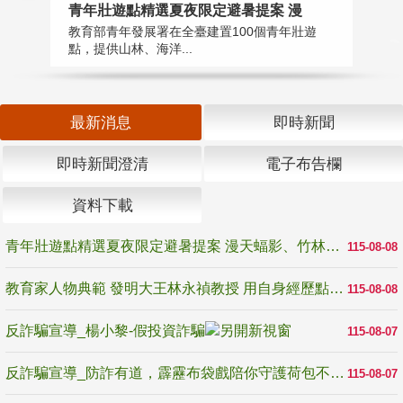
教
青年壯遊點精選夏夜限定避暑提案 漫
在
教育部青年發展署在全臺建置100個青年壯遊
譽
點，提供山林、海洋...
最新消息
即時新聞
即時新聞澄清
電子布告欄
資料下載
青年壯遊點精選夏夜限定避暑提案 漫天蝠影、竹林尋蛙、茶香夜觀 邀青年暮色出發
115-08-08
教育家人物典範 發明大王林永禎教授 用自身經歷點亮學生的路
115-08-08
反詐騙宣導_楊小黎-假投資詐騙
115-08-07
反詐騙宣導_防詐有道，霹靂布袋戲陪你守護荷包不受騙
115-08-07