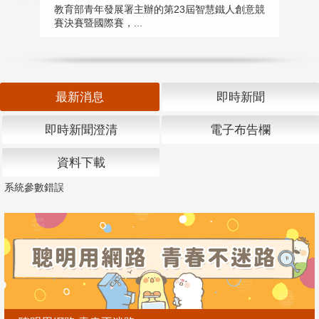
匯
教育部青年發展署主辦的第23屆智慧鐵人創意競
賽決賽暨國際賽，...
教
「
最新消息
即時新聞
即時新聞澄清
電子布告欄
資料下載
系統參數錯誤