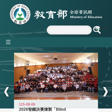
跳到主要內容區塊
mobile_menu
:::
115-08-06
2026智鐵決賽煉製「Blind
11