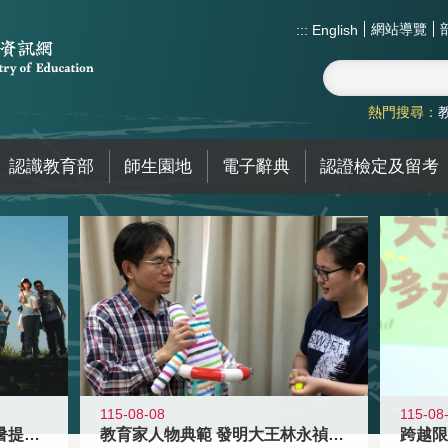
網站導覽
:::
English
熱門搜尋：
認識教育部
師生園地
電子辭典
認證檢定及留考
115-08-08
115-08
教育家人物典範 發明大王林永禎教授
青年壯遊點精選夏夜限定避暑提案 漫