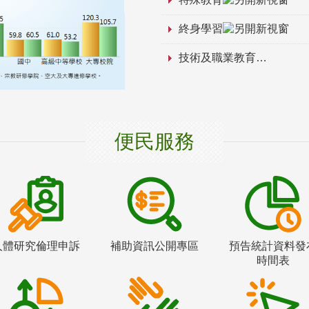
終身學習
技術及職業教育
便民服務
人體研究倫理申訴
補助資訊公開專區
預告統計資料發
時間表