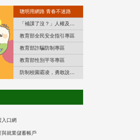
聰明用網路 青春不迷路
「補課了沒？」人權及轉型正義教育專區
教育部全民安全指引專區
教育部詐騙防制專區
教育部性別平等專區
防制校園霸凌，勇敢說出來！
習入口網
育與就業儲蓄帳戶