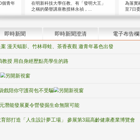
在明新科技大學任教、有「發明大王」
0個青年
為落實
之稱的榮譽講座教授林永禎，...
至7日委
即時新聞
即時新聞澄清
電子布告欄
案 漫天蝠影、竹林尋蛙、茶香夜觀 邀青年暮色出發
禎教授 用自身經歷點亮學生的路
騙
袋戲陪你守護荷包不受騙
多元潛能發展夏令營發掘生命無限可能
育部打造「人生設計夢工場」 參展第3屆高齡健康產業博覽會