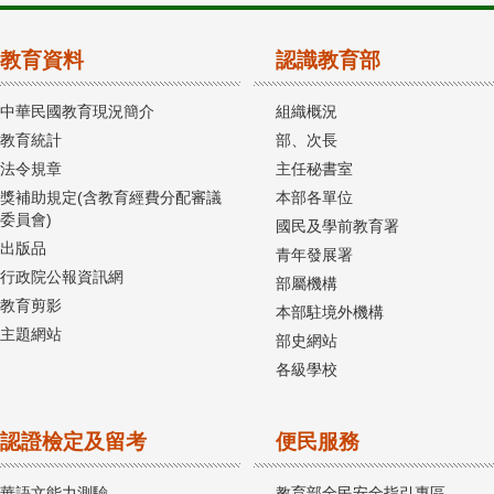
教育資料
認識教育部
中華民國教育現況簡介
組織概況
教育統計
部、次長
法令規章
主任秘書室
獎補助規定(含教育經費分配審議
本部各單位
委員會)
國民及學前教育署
出版品
青年發展署
行政院公報資訊網
部屬機構
教育剪影
本部駐境外機構
主題網站
部史網站
各級學校
認證檢定及留考
便民服務
華語文能力測驗
教育部全民安全指引專區