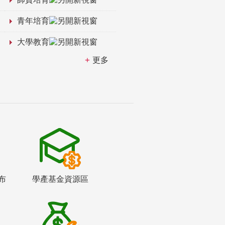
青年培育
大學教育
更多
布
學產基金資源區