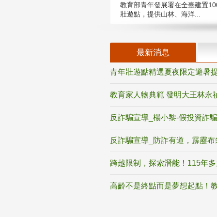
教育部青年發展署在全臺建置10
壯遊點，提供山林、海洋...
最新消息
青年壯遊點精選夏夜限定避暑提
教育家人物典範 發明大王林永
反詐騙宣導_楊小黎-假投資詐
反詐騙宣導_防詐有道，霹靂布
跨越限制，探索潛能！115年
高齡不是終點而是夢想起點！教