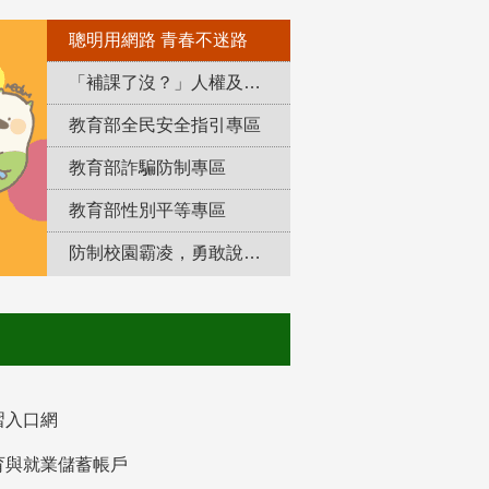
聰明用網路 青春不迷路
「補課了沒？」人權及轉型正義教育專區
教育部全民安全指引專區
教育部詐騙防制專區
教育部性別平等專區
防制校園霸凌，勇敢說出來！
習入口網
育與就業儲蓄帳戶