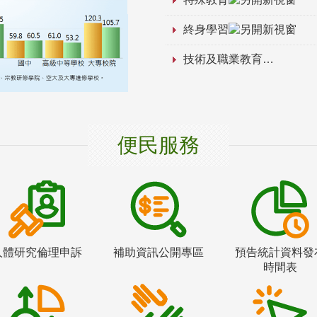
終身學習
技術及職業教育
便民服務
人體研究倫理申訴
補助資訊公開專區
預告統計資料發
時間表