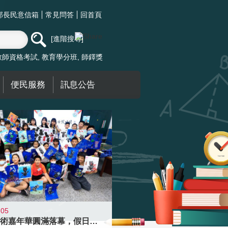
部長民意信箱
常見問答
回首頁
進階搜尋
教師資格考試
教育學分班
師鐸獎
便民服務
訊息公告
-05
學校藝術嘉年華圓滿落幕，假日學校接