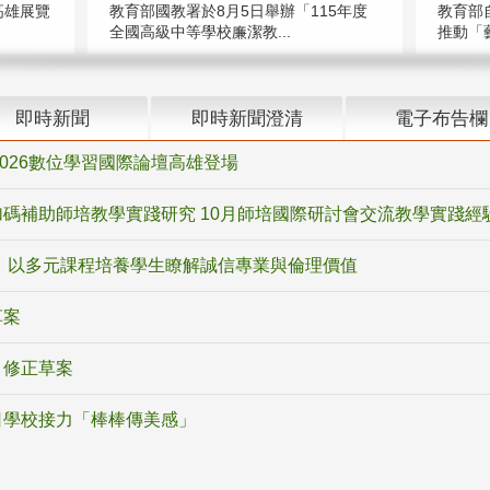
高雄展覽
教育部國教署於8月5日舉辦「115年度
教育部
全國高級中等學校廉潔教...
推動「藝
即時新聞
即時新聞澄清
電子布告欄
2026數位學習國際論壇高雄登場
碼補助師培教學實踐研究 10月師培國際研討會交流教學實踐經
 以多元課程培養學生瞭解誠信專業與倫理價值
草案
》修正草案
日學校接力「棒棒傳美感」