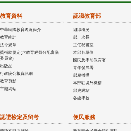
教育資料
認識教育部
中華民國教育現況簡介
組織概況
教育統計
部、次長
法令規章
主任秘書室
獎補助規定(含教育經費分配審議
本部各單位
委員會)
國民及學前教育署
出版品
青年發展署
行政院公報資訊網
部屬機構
教育剪影
本部駐境外機構
主題網站
部史網站
各級學校
認證檢定及留考
便民服務
華語文能力測驗
教育部全民安全指引專區