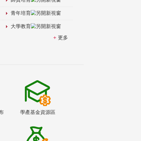
青年培育
大學教育
更多
布
學產基金資源區