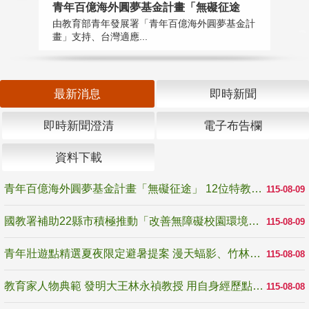
青年百億海外圓夢基金計畫「無礙征途
國
由教育部青年發展署「青年百億海外圓夢基金計
無
畫」支持、台灣適應...
是
最新消息
即時新聞
即時新聞澄清
電子布告欄
資料下載
青年百億海外圓夢基金計畫「無礙征途」 12位特教與弱勢青年勇闖西班牙 跨越感官限制見證生命蛻變
115-08-09
國教署補助22縣市積極推動「改善無障礙校園環境計畫」 打造友善、安全、無礙學習空間
115-08-09
青年壯遊點精選夏夜限定避暑提案 漫天蝠影、竹林尋蛙、茶香夜觀 邀青年暮色出發
115-08-08
教育家人物典範 發明大王林永禎教授 用自身經歷點亮學生的路
115-08-08