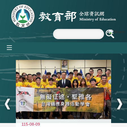
跳到主要內容區塊
mobile_menu
:::
115-08-09
11