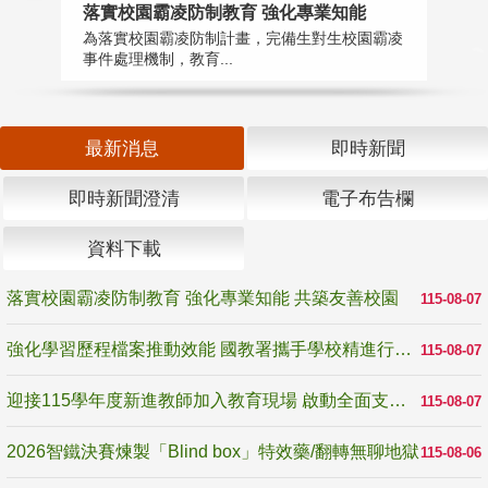
落實校園霸凌防制教育 強化專業知能
迎
為落實校園霸凌防制計畫，完備生對生校園霸凌
1
事件處理機制，教育...
數
最新消息
即時新聞
即時新聞澄清
電子布告欄
資料下載
落實校園霸凌防制教育 強化專業知能 共築友善校園
115-08-07
強化學習歷程檔案推動效能 國教署攜手學校精進行政與教學支持
115-08-07
迎接115學年度新進教師加入教育現場 啟動全面支持陪伴
115-08-07
2026智鐵決賽煉製「Blind box」特效藥/翻轉無聊地獄
115-08-06