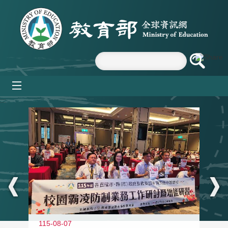
跳到主要內容區塊
mobile_menu
:::
115-08-07
11