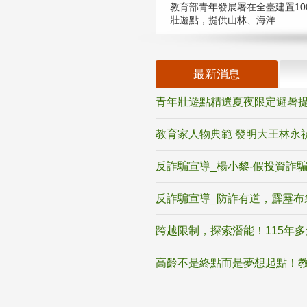
教育部青年發展署在全臺建置10
壯遊點，提供山林、海洋...
最新消息
青年壯遊點精選夏夜限定避暑提
教育家人物典範 發明大王林永
反詐騙宣導_楊小黎-假投資詐
反詐騙宣導_防詐有道，霹靂布
跨越限制，探索潛能！115年
高齡不是終點而是夢想起點！教