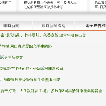
在明新科技大學任教、有「發明大王」
0個青年
為落實
之稱的榮譽講座教授林永禎，...
至7日委
即時新聞
即時新聞澄清
電子布告欄
案 漫天蝠影、竹林尋蛙、茶香夜觀 邀青年暮色出發
禎教授 用自身經歷點亮學生的路
騙
袋戲陪你守護荷包不受騙
多元潛能發展夏令營發掘生命無限可能
育部打造「人生設計夢工場」 參展第3屆高齡健康產業博覽會