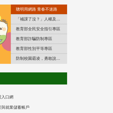
聰明用網路 青春不迷路
「補課了沒？」人權及轉型正義教育專區
教育部全民安全指引專區
教育部詐騙防制專區
教育部性別平等專區
防制校園霸凌，勇敢說出來！
習入口網
育與就業儲蓄帳戶