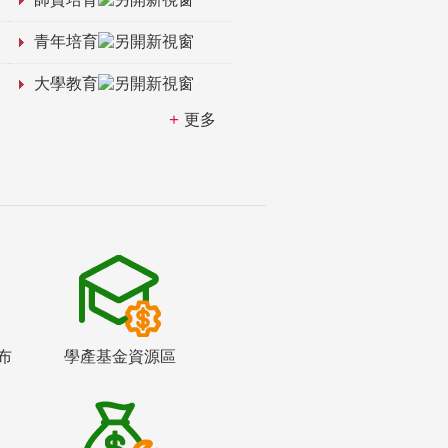
青年培育
大學教育
更多
布
學產基金資源區