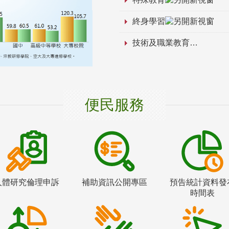
終身學習
技術及職業教育
便民服務
人體研究倫理申訴
補助資訊公開專區
預告統計資料發
時間表