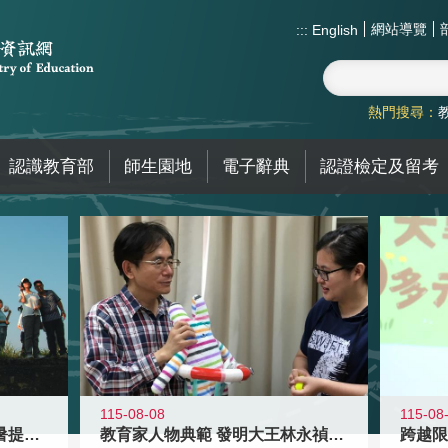
網站導覽
:::
English
熱門搜尋：
認識教育部
師生園地
電子辭典
認證檢定及留考
115-08-08
115-08
教育家人物典範 發明大王林永禎教授
青年壯遊點精選夏夜限定避暑提案 漫