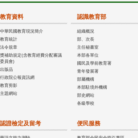
教育資料
認識教育部
中華民國教育現況簡介
組織概況
教育統計
部、次長
法令規章
主任秘書室
獎補助規定(含教育經費分配審議
本部各單位
委員會)
國民及學前教育署
出版品
青年發展署
行政院公報資訊網
部屬機構
教育剪影
本部駐境外機構
主題網站
部史網站
各級學校
認證檢定及留考
便民服務
華語文能力測驗
教育部全民安全指引專區