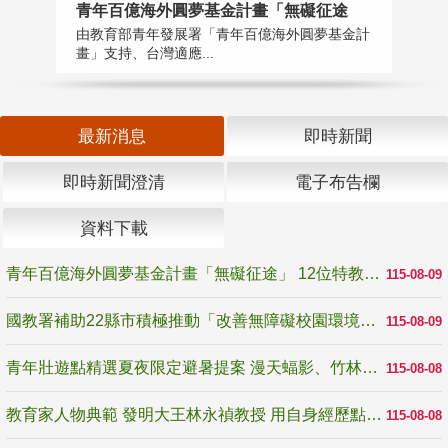
青年百億海外圓夢基金計畫「無礙征途
國
由教育部青年發展署「青年百億海外圓夢基金計
無
畫」支持、台灣適應...
是
最新消息
即時新聞
即時新聞澄清
電子布告欄
資料下載
青年百億海外圓夢基金計畫「無礙征途」 12位特教與弱勢青年勇闖西班牙 跨越感官限制見證生命蛻變
115-08-09
國教署補助22縣市積極推動「改善無障礙校園環境計畫」 打造友善、安全、無礙學習空間
115-08-09
青年壯遊點精選夏夜限定避暑提案 漫天蝠影、竹林尋蛙、茶香夜觀 邀青年暮色出發
115-08-08
教育家人物典範 發明大王林永禎教授 用自身經歷點亮學生的路
115-08-08