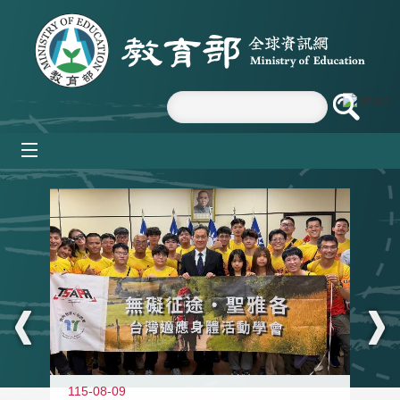
跳到主要內容區塊
mobile_menu
:::
115-08-09
11