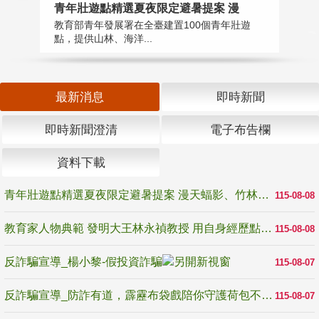
教
青年壯遊點精選夏夜限定避暑提案 漫
在
教育部青年發展署在全臺建置100個青年壯遊
譽
點，提供山林、海洋...
最新消息
即時新聞
即時新聞澄清
電子布告欄
資料下載
青年壯遊點精選夏夜限定避暑提案 漫天蝠影、竹林尋蛙、茶香夜觀 邀青年暮色出發
115-08-08
教育家人物典範 發明大王林永禎教授 用自身經歷點亮學生的路
115-08-08
反詐騙宣導_楊小黎-假投資詐騙
115-08-07
反詐騙宣導_防詐有道，霹靂布袋戲陪你守護荷包不受騙
115-08-07