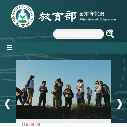
跳到主要內容區塊
mobile_menu
:::
11
115-08-08