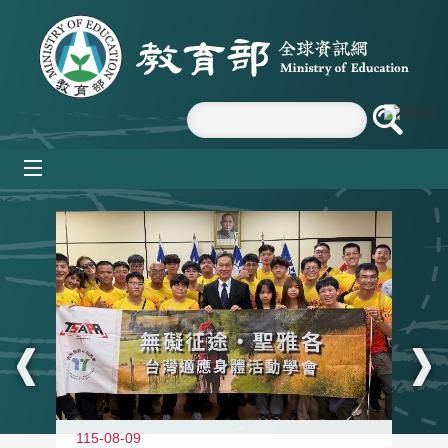
跳到主要內容區塊
mobile_menu
:::
115-08-09
11