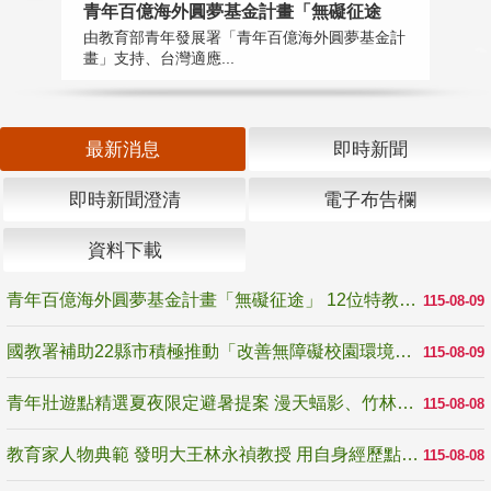
青年百億海外圓夢基金計畫「無礙征途
國
由教育部青年發展署「青年百億海外圓夢基金計
無
畫」支持、台灣適應...
是
最新消息
即時新聞
即時新聞澄清
電子布告欄
資料下載
青年百億海外圓夢基金計畫「無礙征途」 12位特教與弱勢青年勇闖西班牙 跨越感官限制見證生命蛻變
115-08-09
國教署補助22縣市積極推動「改善無障礙校園環境計畫」 打造友善、安全、無礙學習空間
115-08-09
青年壯遊點精選夏夜限定避暑提案 漫天蝠影、竹林尋蛙、茶香夜觀 邀青年暮色出發
115-08-08
教育家人物典範 發明大王林永禎教授 用自身經歷點亮學生的路
115-08-08