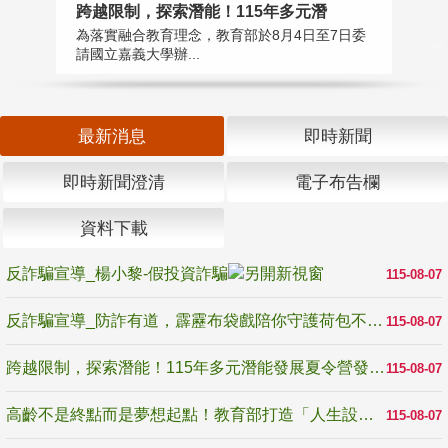
高
跨越限制，探索潛能！115年多元潛
教
為落實融合教育理念，教育部於8月4日至7日委
博
請國立嘉義大學辦...
最新消息
即時新聞
即時新聞澄清
電子布告欄
資料下載
反詐騙宣導_楊小黎-假投資詐騙
115-08-07
反詐騙宣導_防詐有道，霹靂布袋戲陪你守護荷包不受騙
115-08-07
跨越限制，探索潛能！115年多元潛能發展夏令營發掘生命無限可能
115-08-07
高齡不是終點而是夢想起點！教育部打造「人生設計夢工場」 參展第3屆高齡健康產業博覽會
115-08-07