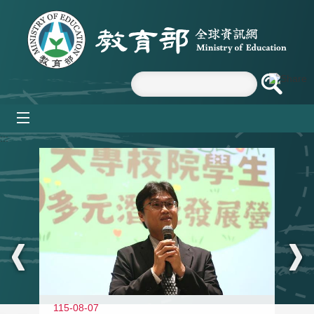
跳到主要內容區塊
mobile_menu
:::
11
115-08-07