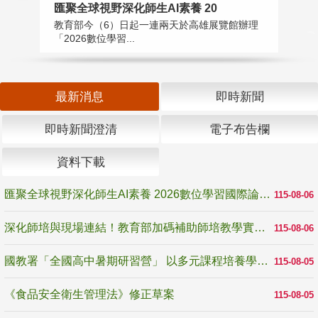
匯聚全球視野深化師生AI素養 20
國
教育部今（6）日起一連兩天於高雄展覽館辦理
教
「2026數位學習...
中
最新消息
即時新聞
即時新聞澄清
電子布告欄
資料下載
匯聚全球視野深化師生AI素養 2026數位學習國際論壇高雄登場
115-08-06
深化師培與現場連結！教育部加碼補助師培教學實踐研究 10月師培國際研討會交流教學實踐經驗
115-08-06
國教署「全國高中暑期研習營」 以多元課程培養學生瞭解誠信專業與倫理價值
115-08-05
《食品安全衛生管理法》修正草案
115-08-05