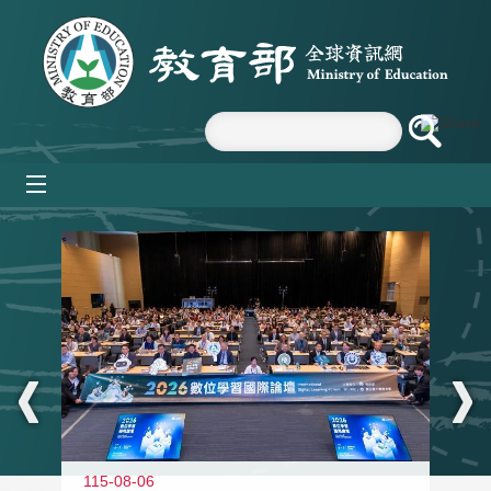
跳到主要內容區塊
mobile_menu
:::
115-08-06
11