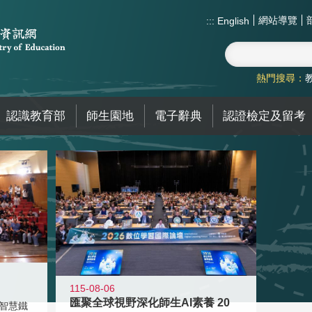
網站導覽
:::
English
熱門搜尋：
認識教育部
師生園地
電子辭典
認證檢定及留考
115-08-06
匯聚全球視野深化師生AI素養 20
智慧鐵