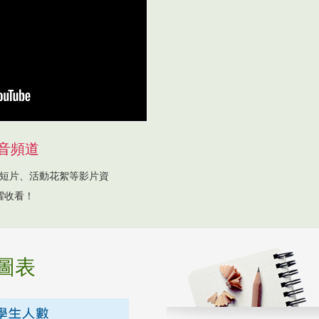
音頻道
短片、活動花絮等影片資
躍收看！
圖表