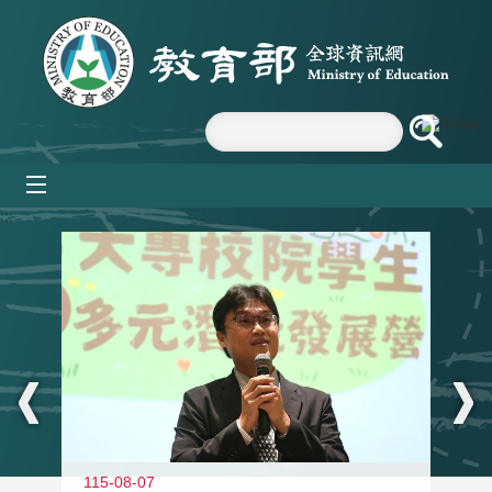
跳到主要內容區塊
mobile_menu
:::
11
115-08-07