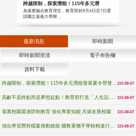
高
跨越限制，探索潛能！115年多元潛
教
為落實融合教育理念，教育部於8月4日至7日委
博
請國立嘉義大學辦...
最新消息
即時新聞
即時新聞澄清
電子布告欄
資料下載
跨越限制，探索潛能！115年多元潛能發展夏令營發掘生命無限可能
115-08-07
高齡不是終點而是夢想起點！教育部打造「人生設計夢工場」 參展第3屆高齡健康產業博覽會
115-08-07
落實校園霸凌防制教育 強化專業知能 共築友善校園
115-08-07
強化學習歷程檔案推動效能 國教署攜手學校精進行政與教學支持
115-08-07