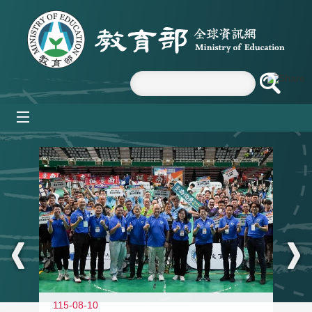
跳到主要內容區塊
mobile_menu
:::
115-08-10
11