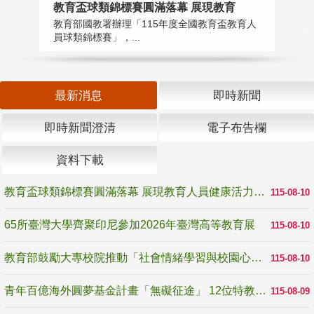
教育盃球類錦標賽圓滿落幕 展現教育
6
教育部國教署辦理「115年度全國教育盃教育人
「
員球類錦標賽」，...
首
最新消息
即時新聞
即時新聞澄清
電子布告欄
資料下載
教育盃球類錦標賽圓滿落幕 展現教育人員健康活力與團隊精神
115-08-10
65所臺灣大學齊聚印尼參加2026年臺灣高等教育展
115-08-10
教育部鼓勵大專校院推動「社會情緒學習與校園心理健康促進計畫」 培育校園「心」韌性
115-08-10
青年百億海外圓夢基金計畫「無礙征途」 12位特教與弱勢青年勇闖西班牙 跨越感官限制見證生命蛻變
115-08-09