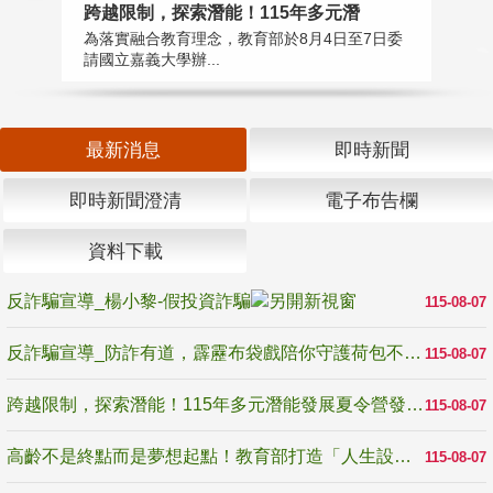
高
跨越限制，探索潛能！115年多元潛
教
為落實融合教育理念，教育部於8月4日至7日委
博
請國立嘉義大學辦...
最新消息
即時新聞
即時新聞澄清
電子布告欄
資料下載
反詐騙宣導_楊小黎-假投資詐騙
115-08-07
反詐騙宣導_防詐有道，霹靂布袋戲陪你守護荷包不受騙
115-08-07
跨越限制，探索潛能！115年多元潛能發展夏令營發掘生命無限可能
115-08-07
高齡不是終點而是夢想起點！教育部打造「人生設計夢工場」 參展第3屆高齡健康產業博覽會
115-08-07