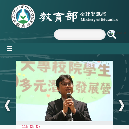
跳到主要內容區塊
mobile_menu
:::
11
115-08-07