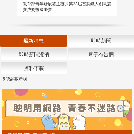
匯
教育部青年發展署主辦的第23屆智慧鐵人創意競
賽決賽暨國際賽，...
教
「
最新消息
即時新聞
即時新聞澄清
電子布告欄
資料下載
系統參數錯誤