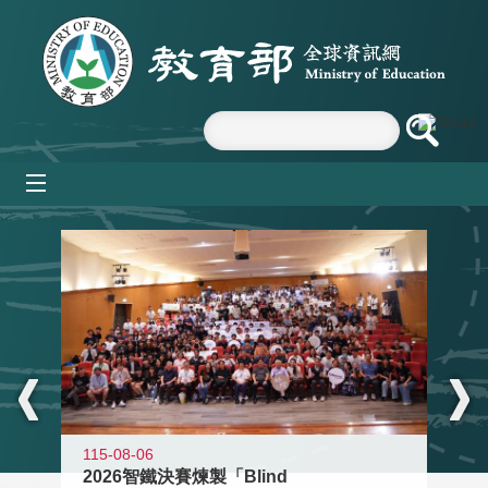
跳到主要內容區塊
mobile_menu
:::
115-08-06
2026智鐵決賽煉製「Blind
11