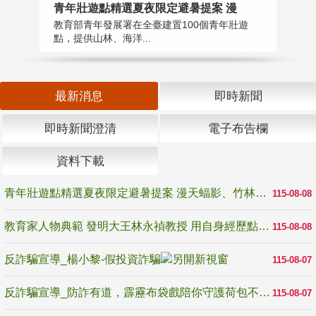
教
青年壯遊點精選夏夜限定避暑提案 漫
在
教育部青年發展署在全臺建置100個青年壯遊
譽
點，提供山林、海洋...
最新消息
即時新聞
即時新聞澄清
電子布告欄
資料下載
青年壯遊點精選夏夜限定避暑提案 漫天蝠影、竹林尋蛙、茶香夜觀 邀青年暮色出發
115-08-08
教育家人物典範 發明大王林永禎教授 用自身經歷點亮學生的路
115-08-08
反詐騙宣導_楊小黎-假投資詐騙
115-08-07
反詐騙宣導_防詐有道，霹靂布袋戲陪你守護荷包不受騙
115-08-07