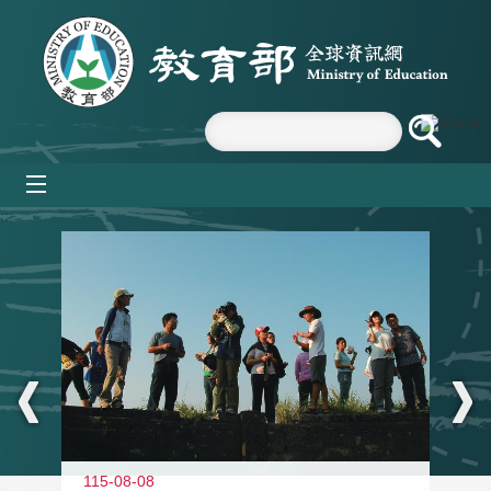
跳到主要內容區塊
mobile_menu
:::
11
115-08-08