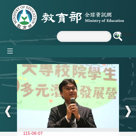
跳到主要內容區塊
mobile_menu
:::
11
115-08-07