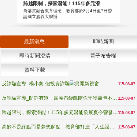
高
跨越限制，探索潛能！115年多元潛
教
為落實融合教育理念，教育部於8月4日至7日委
博
請國立嘉義大學辦...
最新消息
即時新聞
即時新聞澄清
電子布告欄
資料下載
反詐騙宣導_楊小黎-假投資詐騙
115-08-07
反詐騙宣導_防詐有道，霹靂布袋戲陪你守護荷包不受騙
115-08-07
跨越限制，探索潛能！115年多元潛能發展夏令營發掘生命無限可能
115-08-07
高齡不是終點而是夢想起點！教育部打造「人生設計夢工場」 參展第3屆高齡健康產業博覽會
115-08-07