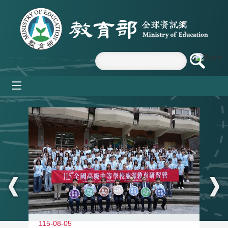
跳到主要內容區塊
mobile_menu
:::
115-08-05
11