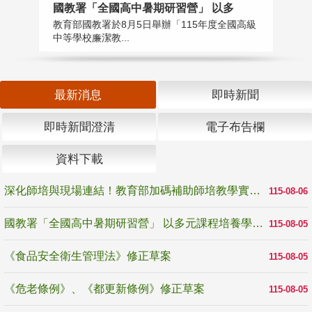
國教署「全國高中暑期研習營」 以多
學
教育部國教署於8月5日舉辦「115年度全國高級
教
中等學校廉潔教...
「
最新消息
即時新聞
即時新聞澄清
電子布告欄
資料下載
深化師培與現場連結！教育部加碼補助師培教學實踐研究 10月師培國際研討會交流教學實踐經驗
115-08-06
國教署「全國高中暑期研習營」 以多元課程培養學生瞭解誠信專業與倫理價值
115-08-05
《食品安全衛生管理法》修正草案
115-08-05
《危老條例》、《都更新條例》修正草案
115-08-05