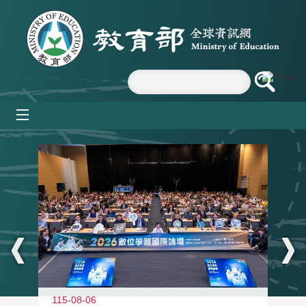
跳到主要內容區塊
mobile_menu
:::
115-08-06
11