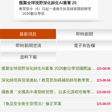
匯聚全球視野深化師生AI素養 20
國
教育部今（6）日起一連兩天於高雄展覽館辦理
教
「2026數位學習...
中
最新消息
即時新聞
即時新聞澄清
電子布告欄
資料下載
匯聚全球視野深化師生AI素養 2026數位學習國際論壇高雄登場
115-08-06
深化師培與現場連結！教育部加碼補助師培教學實踐研究 10月師培國際研討會交流教學實踐經驗
115-08-06
國教署「全國高中暑期研習營」 以多元課程培養學生瞭解誠信專業與倫理價值
115-08-05
《食品安全衛生管理法》修正草案
115-08-05