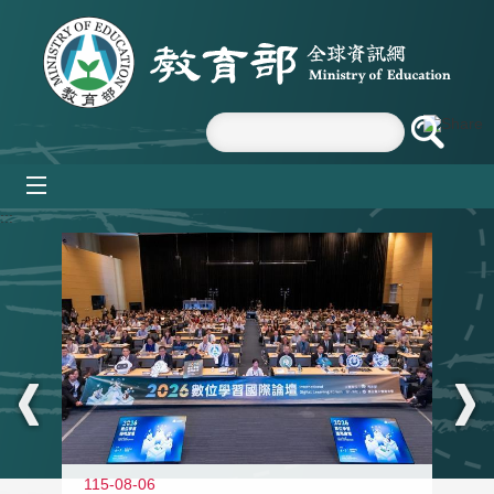
跳到主要內容區塊
mobile_menu
:::
115-08-06
11