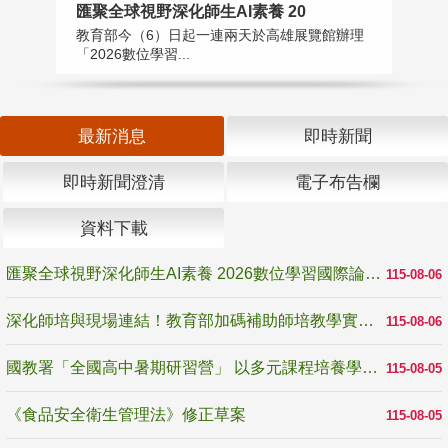
匯聚全球視野深化師生AI素養 20
國
教育部今（6）日起一連兩天於高雄展覽館辦理
教
「2026數位學習...
中
最新消息
即時新聞
即時新聞澄清
電子布告欄
資料下載
匯聚全球視野深化師生AI素養 2026數位學習國際論壇高雄登場
115-08-06
深化師培與現場連結！教育部加碼補助師培教學實踐研究 10月師培國際研討會交流教學實踐經驗
115-08-06
國教署「全國高中暑期研習營」 以多元課程培養學生瞭解誠信專業與倫理價值
115-08-05
《食品安全衛生管理法》修正草案
115-08-05