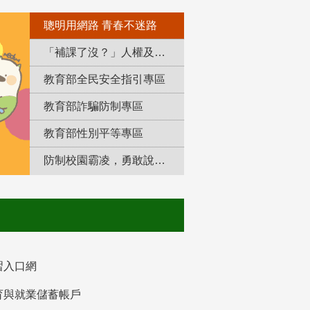
聰明用網路 青春不迷路
「補課了沒？」人權及轉型正義教育專區
教育部全民安全指引專區
教育部詐騙防制專區
教育部性別平等專區
防制校園霸凌，勇敢說出來！
習入口網
育與就業儲蓄帳戶