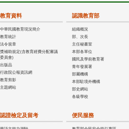
教育資料
認識教育部
中華民國教育現況簡介
組織概況
教育統計
部、次長
法令規章
主任秘書室
獎補助規定(含教育經費分配審議
本部各單位
委員會)
國民及學前教育署
出版品
青年發展署
行政院公報資訊網
部屬機構
教育剪影
本部駐境外機構
主題網站
部史網站
各級學校
認證檢定及留考
便民服務
華語文能力測驗
教育部全民安全指引專區