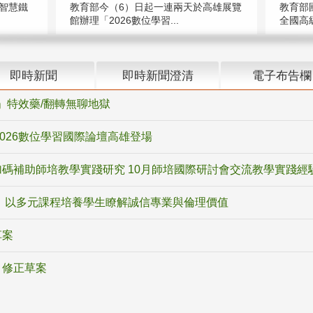
智慧鐵
教育部今（6）日起一連兩天於高雄展覽
教育部
館辦理「2026數位學習...
全國高級
即時新聞
即時新聞澄清
電子布告欄
ox」特效藥/翻轉無聊地獄
2026數位學習國際論壇高雄登場
碼補助師培教學實踐研究 10月師培國際研討會交流教學實踐經
 以多元課程培養學生瞭解誠信專業與倫理價值
草案
》修正草案