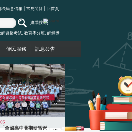
部長民意信箱
常見問答
回首頁
進階搜尋
教師資格考試
教育學分班
師鐸獎
便民服務
訊息公告
-05
國教署「全國高中暑期研習營」 以多