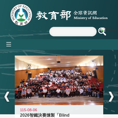
跳到主要內容區塊
mobile_menu
:::
115-08-06
2026智鐵決賽煉製「Blind
11