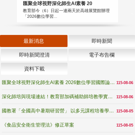
匯聚全球視野深化師生AI素養 20
國
教育部今（6）日起一連兩天於高雄展覽館辦理
教
「2026數位學習...
中
最新消息
即時新聞
即時新聞澄清
電子布告欄
資料下載
匯聚全球視野深化師生AI素養 2026數位學習國際論壇高雄登場
115-08-06
深化師培與現場連結！教育部加碼補助師培教學實踐研究 10月師培國際研討會交流教學實踐經驗
115-08-06
國教署「全國高中暑期研習營」 以多元課程培養學生瞭解誠信專業與倫理價值
115-08-05
《食品安全衛生管理法》修正草案
115-08-05