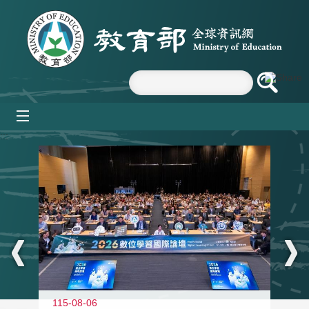
跳到主要內容區塊
mobile_menu
:::
115-08-06
11