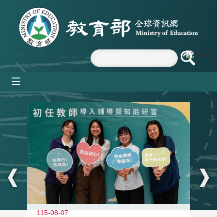
跳到主要內容區塊
mobile_menu
:::
11
115-08-07