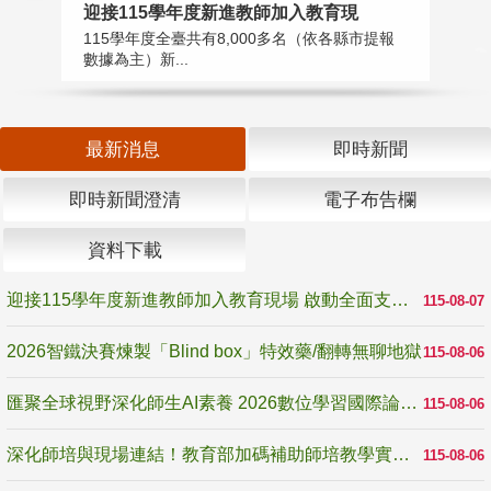
2
迎接115學年度新進教師加入教育現
教
115學年度全臺共有8,000多名（依各縣市提報
賽
數據為主）新...
最新消息
即時新聞
即時新聞澄清
電子布告欄
資料下載
迎接115學年度新進教師加入教育現場 啟動全面支持陪伴
115-08-07
2026智鐵決賽煉製「Blind box」特效藥/翻轉無聊地獄
115-08-06
匯聚全球視野深化師生AI素養 2026數位學習國際論壇高雄登場
115-08-06
深化師培與現場連結！教育部加碼補助師培教學實踐研究 10月師培國際研討會交流教學實踐經驗
115-08-06