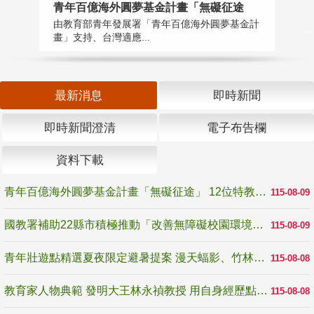
青年百億海外圓夢基金計畫「無礙征途
國
由教育部青年發展署「青年百億海外圓夢基金計
無
畫」支持、台灣適應...
是
最新消息
即時新聞
即時新聞澄清
電子布告欄
資料下載
青年百億海外圓夢基金計畫「無礙征途」 12位特教與弱勢青年勇闖西班牙 跨越感官限制見證生命蛻變
115-08-09
國教署補助22縣市積極推動「改善無障礙校園環境計畫」 打造友善、安全、無礙學習空間
115-08-09
青年壯遊點精選夏夜限定避暑提案 漫天蝠影、竹林尋蛙、茶香夜觀 邀青年暮色出發
115-08-08
教育家人物典範 發明大王林永禎教授 用自身經歷點亮學生的路
115-08-08