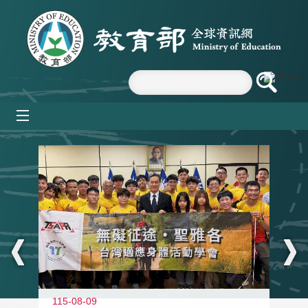
跳到主要內容區塊
mobile_menu
:::
115-08-09
11