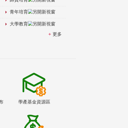
青年培育
大學教育
更多
布
學產基金資源區