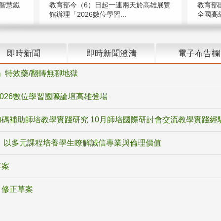
智慧鐵
教育部今（6）日起一連兩天於高雄展覽
教育部
館辦理「2026數位學習...
全國高級
即時新聞
即時新聞澄清
電子布告欄
ox」特效藥/翻轉無聊地獄
2026數位學習國際論壇高雄登場
碼補助師培教學實踐研究 10月師培國際研討會交流教學實踐經
 以多元課程培養學生瞭解誠信專業與倫理價值
草案
》修正草案