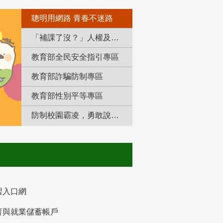
聰明用網路 青春不迷路
「補課了沒？」人權及轉型正義教育專區
教育部全民安全指引專區
教育部詐騙防制專區
教育部性別平等專區
防制校園霸凌，勇敢說出來！
習入口網
育與就業儲蓄帳戶