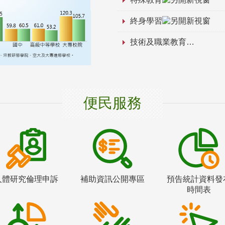
終身學習
技術及職業教育
便民服務
人體研究倫理申訴
補助資訊公開專區
預告統計資料發
時間表