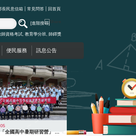
部長民意信箱
常見問答
回首頁
進階搜尋
教師資格考試
教育學分班
師鐸獎
便民服務
訊息公告
-05
國教署「全國高中暑期研習營」 以多