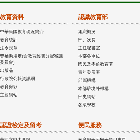
教育資料
認識教育部
中華民國教育現況簡介
組織概況
教育統計
部、次長
法令規章
主任秘書室
獎補助規定(含教育經費分配審議
本部各單位
委員會)
國民及學前教育署
出版品
青年發展署
行政院公報資訊網
部屬機構
教育剪影
本部駐境外機構
主題網站
部史網站
各級學校
認證檢定及留考
便民服務
華語文能力測驗
教育部全民安全指引專區