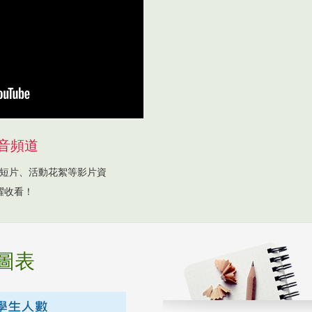
音頻道
短片、活動花絮等影片資
躍收看！
圖表