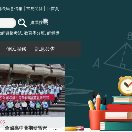
部長民意信箱
常見問答
回首頁
進階搜尋
教師資格考試
教育學分班
師鐸獎
便民服務
訊息公告
-05
國教署「全國高中暑期研習營」 以多