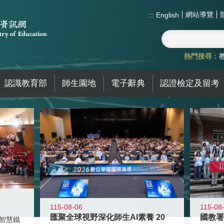
網站導覽
:::
English
熱門搜尋：
認識教育部
師生園地
電子辭典
認證檢定及留考
115-08-06
115-08
匯聚全球視野深化師生AI素養 20
智慧鐵