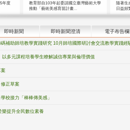
5年度
教育部自103年起委請國立臺灣藝術大學
隨著生
推動「藝術美感育苗計畫...
日益頻繁
即時新聞
即時新聞澄清
電子布告欄
碼補助師培教學實踐研究 10月師培國際研討會交流教學實踐經
 以多元課程培養學生瞭解誠信專業與倫理價值
草案
》修正草案
日學校接力「棒棒傳美感」
於樂提升全民數位素養