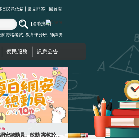
部長民意信箱
常見問答
回首頁
進階搜尋
教師資格考試
教育學分班
師鐸獎
便民服務
訊息公告
-05
「夏日網安總動員」啟動 寓教於樂提