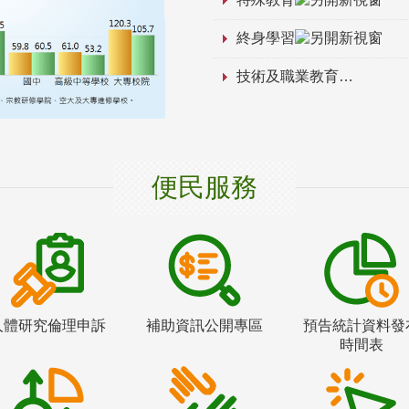
終身學習
技術及職業教育
便民服務
人體研究倫理申訴
補助資訊公開專區
預告統計資料發
時間表