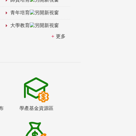
青年培育
大學教育
更多
布
學產基金資源區