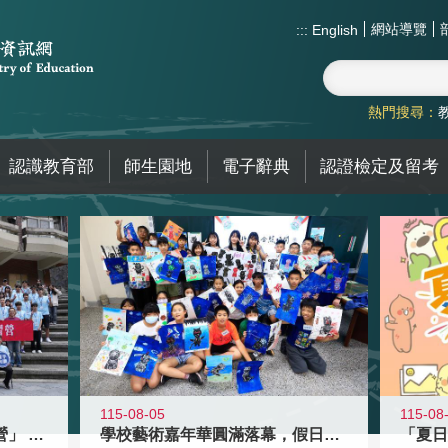
網站導覽
:::
English
熱門搜尋：
認識教育部
師生園地
電子辭典
認證檢定及留考
115-08-05
115-08
國教署「全國高中暑期研習營」 以多
學校藝術嘉年華圓滿落幕，假日學校接