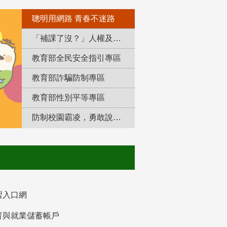
聰明用網路 青春不迷路
「補課了沒？」人權及轉型正義教育專區
教育部全民安全指引專區
教育部詐騙防制專區
教育部性別平等專區
防制校園霸凌，勇敢說出來！
習入口網
育與就業儲蓄帳戶