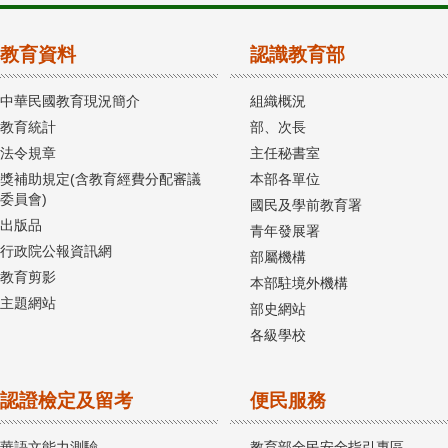
教育資料
認識教育部
中華民國教育現況簡介
組織概況
教育統計
部、次長
法令規章
主任秘書室
獎補助規定(含教育經費分配審議
本部各單位
委員會)
國民及學前教育署
出版品
青年發展署
行政院公報資訊網
部屬機構
教育剪影
本部駐境外機構
主題網站
部史網站
各級學校
認證檢定及留考
便民服務
華語文能力測驗
教育部全民安全指引專區