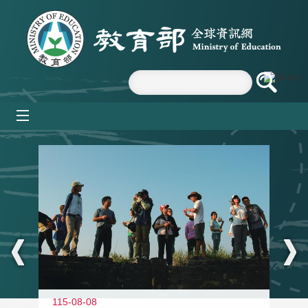
跳到主要內容區塊
mobile_menu
:::
11
115-08-08