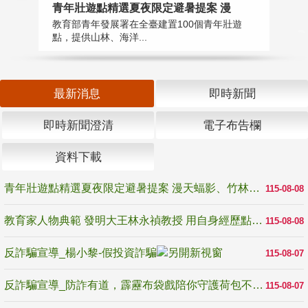
教
青年壯遊點精選夏夜限定避暑提案 漫
在
教育部青年發展署在全臺建置100個青年壯遊
譽
點，提供山林、海洋...
最新消息
即時新聞
即時新聞澄清
電子布告欄
資料下載
青年壯遊點精選夏夜限定避暑提案 漫天蝠影、竹林尋蛙、茶香夜觀 邀青年暮色出發
115-08-08
教育家人物典範 發明大王林永禎教授 用自身經歷點亮學生的路
115-08-08
反詐騙宣導_楊小黎-假投資詐騙
115-08-07
反詐騙宣導_防詐有道，霹靂布袋戲陪你守護荷包不受騙
115-08-07