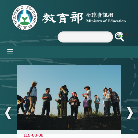
跳到主要內容區塊
mobile_menu
:::
11
115-08-08