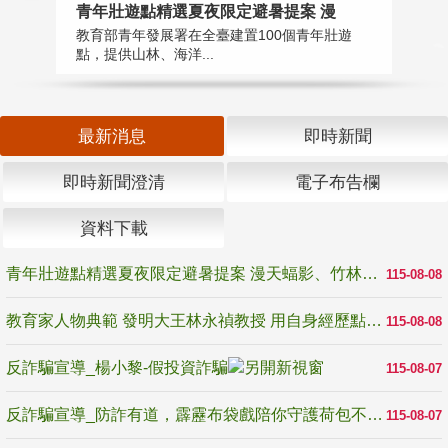
教
青年壯遊點精選夏夜限定避暑提案 漫
在
教育部青年發展署在全臺建置100個青年壯遊
譽
點，提供山林、海洋...
最新消息
即時新聞
即時新聞澄清
電子布告欄
資料下載
青年壯遊點精選夏夜限定避暑提案 漫天蝠影、竹林尋蛙、茶香夜觀 邀青年暮色出發
115-08-08
教育家人物典範 發明大王林永禎教授 用自身經歷點亮學生的路
115-08-08
反詐騙宣導_楊小黎-假投資詐騙
115-08-07
反詐騙宣導_防詐有道，霹靂布袋戲陪你守護荷包不受騙
115-08-07