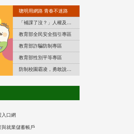
聰明用網路 青春不迷路
「補課了沒？」人權及轉型正義教育專區
教育部全民安全指引專區
教育部詐騙防制專區
教育部性別平等專區
防制校園霸凌，勇敢說出來！
習入口網
育與就業儲蓄帳戶