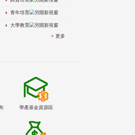
青年培育
大學教育
更多
布
學產基金資源區