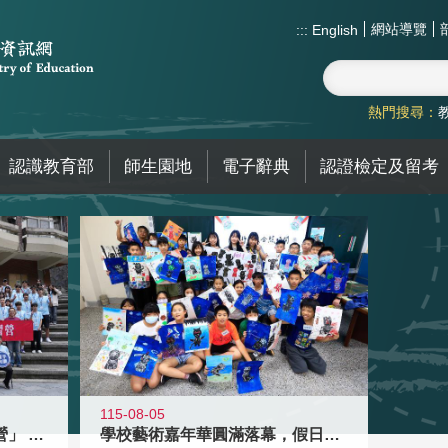
網站導覽
:::
English
熱門搜尋：
認識教育部
師生園地
電子辭典
認證檢定及留考
115-08-05
國教署「全國高中暑期研習營」 以多
學校藝術嘉年華圓滿落幕，假日學校接