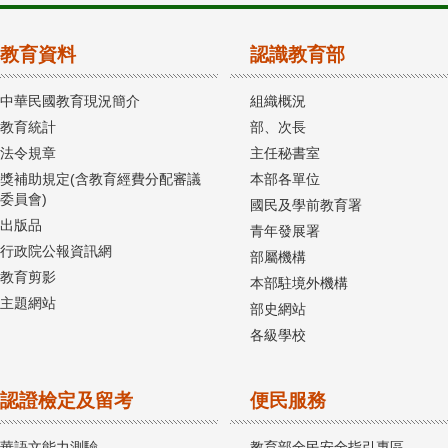
教育資料
認識教育部
中華民國教育現況簡介
組織概況
教育統計
部、次長
法令規章
主任秘書室
獎補助規定(含教育經費分配審議
本部各單位
委員會)
國民及學前教育署
出版品
青年發展署
行政院公報資訊網
部屬機構
教育剪影
本部駐境外機構
主題網站
部史網站
各級學校
認證檢定及留考
便民服務
華語文能力測驗
教育部全民安全指引專區