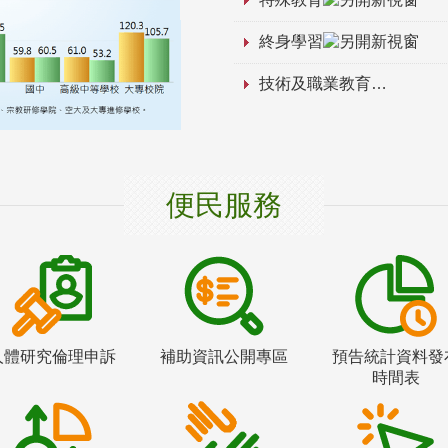
終身學習
技術及職業教育
便民服務
人體研究倫理申訴
補助資訊公開專區
預告統計資料發
時間表