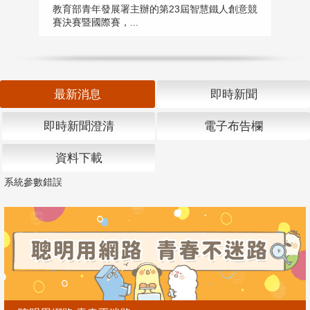
匯
教育部青年發展署主辦的第23屆智慧鐵人創意競
賽決賽暨國際賽，...
教
「
最新消息
即時新聞
即時新聞澄清
電子布告欄
資料下載
系統參數錯誤