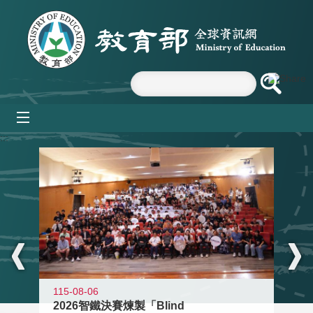
跳到主要內容區塊
mobile_menu
:::
115-08-06
2026智鐵決賽煉製「Blind
11