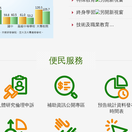
終身學習
技術及職業教育
便民服務
人體研究倫理申訴
補助資訊公開專區
預告統計資料發
時間表