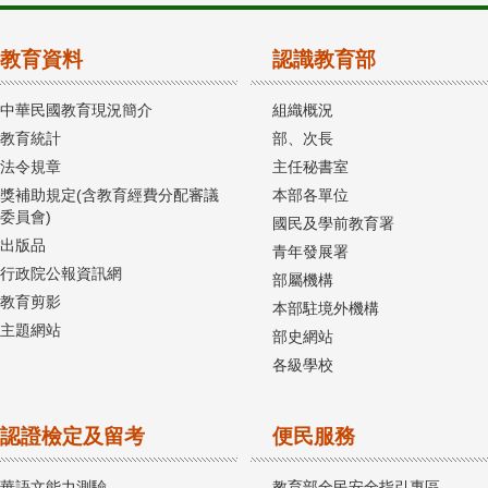
教育資料
認識教育部
中華民國教育現況簡介
組織概況
教育統計
部、次長
法令規章
主任秘書室
獎補助規定(含教育經費分配審議
本部各單位
委員會)
國民及學前教育署
出版品
青年發展署
行政院公報資訊網
部屬機構
教育剪影
本部駐境外機構
主題網站
部史網站
各級學校
認證檢定及留考
便民服務
華語文能力測驗
教育部全民安全指引專區