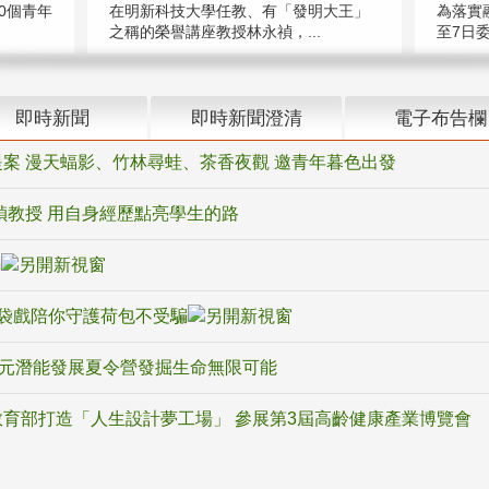
在明新科技大學任教、有「發明大王」
0個青年
為落實
之稱的榮譽講座教授林永禎，...
至7日委
即時新聞
即時新聞澄清
電子布告欄
案 漫天蝠影、竹林尋蛙、茶香夜觀 邀青年暮色出發
禎教授 用自身經歷點亮學生的路
騙
袋戲陪你守護荷包不受騙
多元潛能發展夏令營發掘生命無限可能
育部打造「人生設計夢工場」 參展第3屆高齡健康產業博覽會