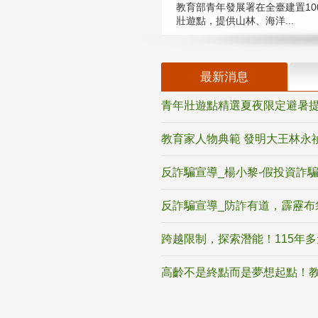
教育部青年發展署在全臺建置10
壯遊點，提供山林、海洋...
最新消息
青年壯遊點精選夏夜限定避暑提
教育家人物典範 發明大王林永
反詐騙宣導_楊小黎-假投資詐
反詐騙宣導_防詐有道，霹靂布
跨越限制，探索潛能！115年
高齡不是終點而是夢想起點！教