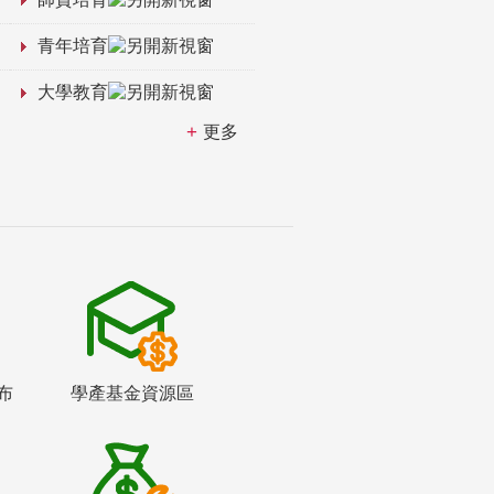
青年培育
大學教育
更多
布
學產基金資源區