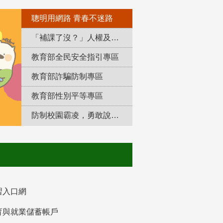
聰明用網路 青春不迷路
「補課了沒？」人權及轉型正義教育專區
教育部全民安全指引專區
教育部詐騙防制專區
教育部性別平等專區
防制校園霸凌，勇敢說出來！
習入口網
育與就業儲蓄帳戶