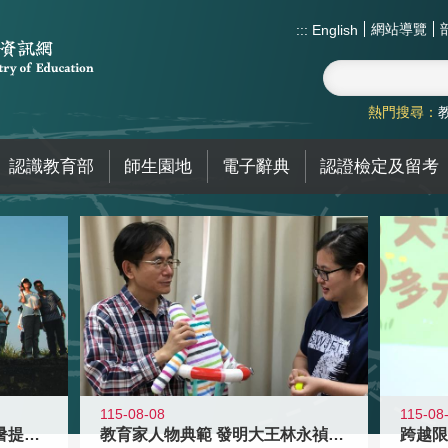
網站導覽
:::
English
熱門搜尋：
認識教育部
師生園地
電子辭典
認證檢定及留考
115-08-08
115-08
教育家人物典範 發明大王林永禎教授
青年壯遊點精選夏夜限定避暑提案 漫